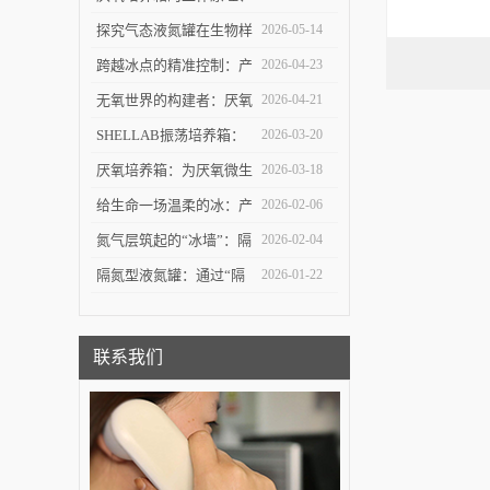
结构设计与微生物培养应
探究气态液氮罐在生物样
2026-05-14
用探讨
本深低温存储中的技术优
跨越冰点的精准控制：产
2026-04-23
势与安全逻辑
业型程序降温仪在生物制
无氧世界的构建者：厌氧
2026-04-21
造中的价值
培养箱的技术原理与应用
SHELLAB振荡培养箱：
2026-03-20
探索
温度与振荡协同下的细胞
厌氧培养箱：为厌氧微生
2026-03-18
与微生物“生长引擎”
物打造“无氧之家”的关键
给生命一场温柔的冰：产
2026-02-06
实验平台
业型程序降温仪如何守护
氮气层筑起的“冰墙”：隔
2026-02-04
细胞的深冷之门
氮型液氮罐如何重新定义
隔氮型液氮罐：通过“隔
2026-01-22
极低温储存
离氮气层”实现稳定超低
温储存的专业设备
联系我们