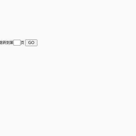
 跳转到第
页